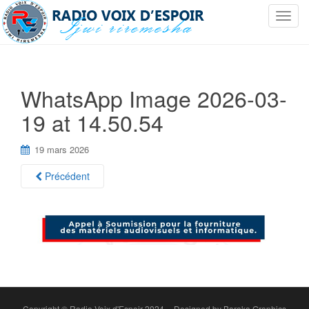
T
o
g
g
l
WhatsApp Image 2026-03-
e
19 at 14.50.54
n
a
v
19 mars 2026
i
Précédent
g
a
t
i
o
n
Copyright © Radio Voix d'Espoir 2024 -- Designed by Baraka Graphics