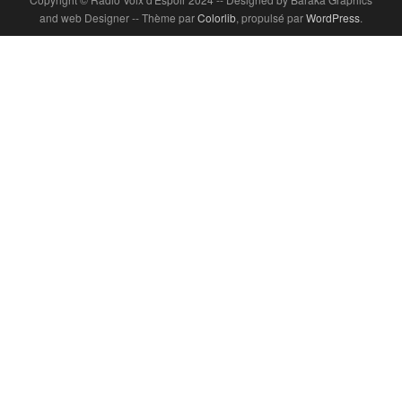
and web Designer -- Thème par
Colorlib
, propulsé par
WordPress
.