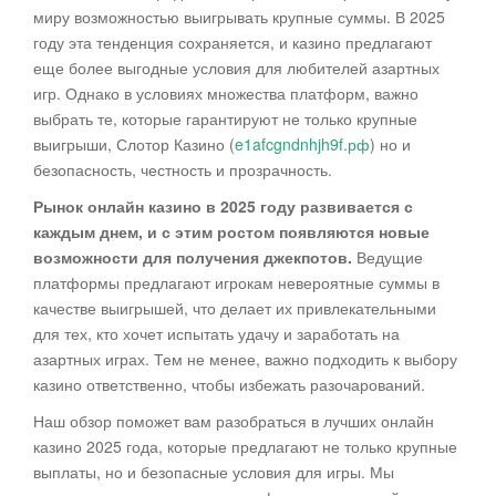
миру возможностью выигрывать крупные суммы. В 2025
году эта тенденция сохраняется, и казино предлагают
еще более выгодные условия для любителей азартных
игр. Однако в условиях множества платформ, важно
выбрать те, которые гарантируют не только крупные
выигрыши, Слотор Казино (
e1afcgndnhjh9f.рф
) но и
безопасность, честность и прозрачность.
Рынок онлайн казино в 2025 году развивается с
каждым днем, и с этим ростом появляются новые
возможности для получения джекпотов.
Ведущие
платформы предлагают игрокам невероятные суммы в
качестве выигрышей, что делает их привлекательными
для тех, кто хочет испытать удачу и заработать на
азартных играх. Тем не менее, важно подходить к выбору
казино ответственно, чтобы избежать разочарований.
Наш обзор поможет вам разобраться в лучших онлайн
казино 2025 года, которые предлагают не только крупные
выплаты, но и безопасные условия для игры. Мы