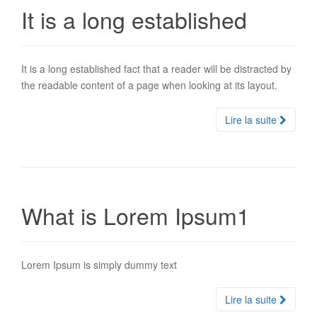
It is a long established
It is a long established fact that a reader will be distracted by
the readable content of a page when looking at its layout.
Lire la suite
What is Lorem Ipsum1
Lorem Ipsum is simply dummy text
Lire la suite