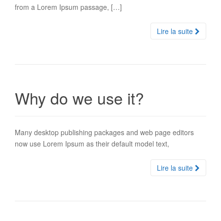
from a Lorem Ipsum passage, […]
Lire la suite
Why do we use it?
Many desktop publishing packages and web page editors
now use Lorem Ipsum as their default model text,
Lire la suite